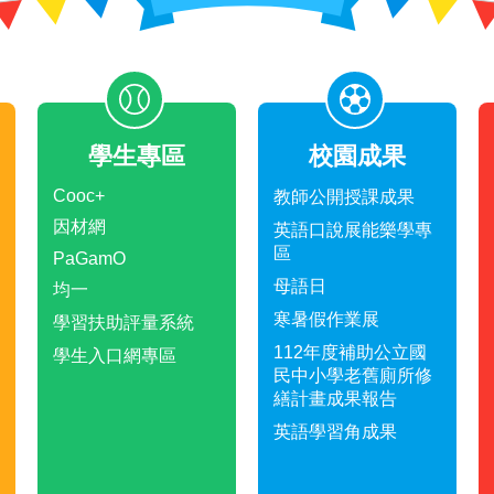
學生專區
校園成果
Cooc+
教師公開授課成果
因材網
英語口說展能樂學專
區
PaGamO
母語日
均一
寒暑假作業展
學習扶助評量系統
112年度補助公立國
學生入口網專區
民中小學老舊廁所修
繕計畫成果報告
英語學習角成果