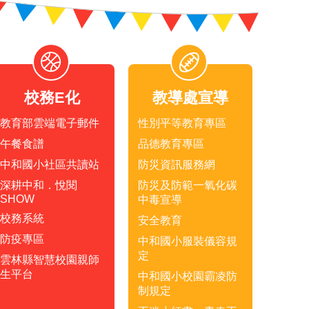
校務E化
教導處宣導
教育部雲端電子郵件
性別平等教育專區
午餐食譜
品德教育專區
中和國小社區共讀站
防災資訊服務網
深耕中和．悅閱
防災及防範一氧化碳
SHOW
中毒宣導
校務系統
安全教育
防疫專區
中和國小服裝儀容規
定
雲林縣智慧校園親師
生平台
中和國小校園霸凌防
制規定