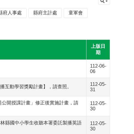
縣府人事處
縣府主計處
童軍會
上版日
期
112-06-
06
112-05-
語廣播互動學習獎勵計畫】，請查照。
31
專題公開授課計畫」修正後實施計畫，請
112-05-
30
A：【雲林縣國中小學生收聽本署委託製播英語
112-05-
30