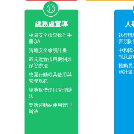
總務處宣導
人
校園安全檢查操作手
執行職
冊QA
害預防
資通安全維護計畫
中和國
制及處
載具建置借用機制與
保管辦法
推動員
施計畫
校園行動載具使用與
管理規範
場地租借使用管理辦
法
樂活運動站使用管理
辦法