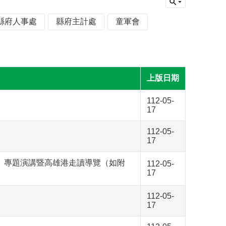
縣府人事處
縣府主計處
童軍會
上版日期
112-05-
17
112-05-
17
」專題演講暨高雄港走讀導覽（如附
112-05-
17
112-05-
17