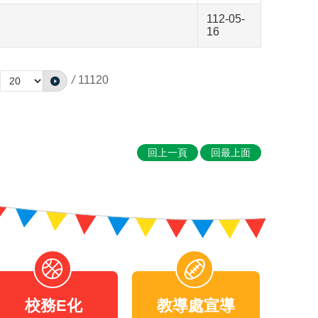
112-05-
16
/
11120
回上一頁
回最上面
校務E化
教導處宣導