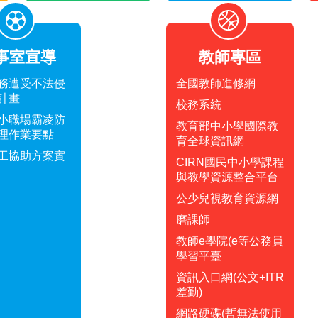
事室宣導
教師專區
務遭受不法侵
全國教師進修網
計畫
校務系統
小職場霸凌防
教育部中小學國際教
理作業要點
育全球資訊網
工協助方案實
CIRN國民中小學課程
與教學資源整合平台
公少兒視教育資源網
磨課師
教師e學院(e等公務員
學習平臺
資訊入口網(公文+ITR
差勤)
網路硬碟(暫無法使用