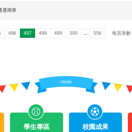
遴選簡章
5
496
497
498
499
500
...
556
每頁筆數
close
學生專區
校園成果