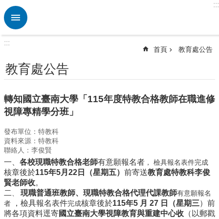
:::
跳到主要內容區塊
進
階
搜
:::
尋
首頁
教育處公告
熱
教育處公告
門
關
鍵
轉知國立臺南大學「115年度特教合格教師在職進修
字
視障專精學分班」
校
發布單位：特教科
園
資料來源：特教科
動
聯絡人：李俊賢
態
一、
各校現職特教合格老師
有意願報名者
，
檢具報名表件完成
認
核章後於
115年5月22日（星期五）
前寄送
教育處特教科李俊
識
賢老師收
。
本
二
現職普通班教師、現職特教合格代理代課教師
、
有意願報名
校
，檢具報名表件
核章後於
115年
5 月 27 日（星期三
）前
者
完成
將各項資料逕寄
國立臺南大學視障教育與重建中心
收
（以郵戳