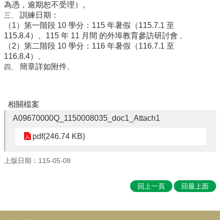
學
為憑，逾期恕不受理）。
生
訓練日期：
三、
專
（1）第一階段 10 學分：115 年暑假（115.7.1 至
區
115.8.4）、115 年 11 月間 的外埠教育參訪研討會
。
（2）第二階段 10 學分：116 年暑假（116.7.1 至
校
116.8.4）
。
園
簡章詳如附件
四、
。
成
果
校
相關檔案
務
A09670000Q_1150008035_doc1_Attach1
E
化
pdf(246.74 KB)
教
導
上版日期：115-05-08
處
宣
回上一頁
回最上面
導
總
:::
務