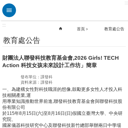
:::
跳到主要內容區塊
進
階
搜
:::
尋
首頁
教育處公告
熱
教育處公告
門
關
鍵
財團法人聯發科技教育基金會,2026 Girls! TECH
字
Action 科技女孩未來設計工作坊」簡章
發布單位：課發科
校
資料來源：課發科
園
一、為建構女性對科技職涯的想像,鼓勵更多女性人才投入科
動
技相關產業,運
態
用專業知識推動世界前進,聯發科技教育基金會與聯發科技股
份有限公司
於115年8月15日(六)至8月16日(日)假國立臺灣大學、中央研
究院、
認
國家儀器科技研究中心及聯發科技新竹總部舉辦兩日中學場
識