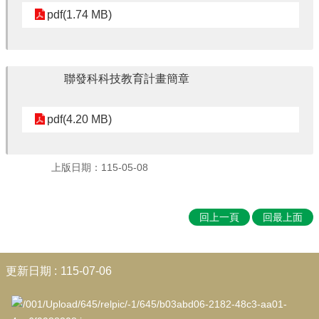
pdf(1.74 MB)
教
導
聯發科科技教育計畫簡章
處
宣
導
pdf(4.20 MB)
總
上版日期：115-05-08
務
處
宣
回上一頁
回最上面
導
:::
更新日期
115-07-06
人
事
室