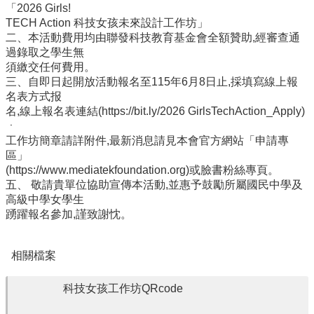
「2026 Girls!
本
TECH Action 科技女孩未來設計工作坊」
校
二、本活動費用均由聯發科技教育基金會全額贊助,經審查通
過錄取之學生無
須繳交任何費用。
學
三、自即日起開放活動報名至115年6月8日止,採填寫線上報
生
名表方式报
專
名,線上報名表連結(https://bit.ly/2026 GirlsTechAction_Apply) 
區
ㆍ
工作坊簡章請詳附件,最新消息請見本會官方網站「申請專
區」
(https://www.mediatekfoundation.org)或臉書粉絲專頁。
校
五、 敬請貴單位協助宣傳本活動,並惠予鼓勵所屬國民中學及
園
高級中學女學生
成
踴躍報名參加,謹致謝忱。
果
相關檔案
校
務
科技女孩工作坊QRcode
E
化