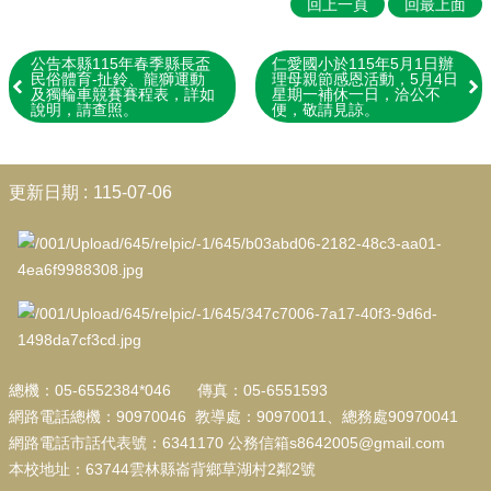
學
回上一頁
回最上面
生
專
公告本縣115年春季縣長盃
仁愛國小於115年5月1日辦
區
民俗體育-扯鈴、龍獅運動
理母親節感恩活動，5月4日
及獨輪車競賽賽程表，詳如
星期一補休一日，洽公不
說明，請查照。
便，敬請見諒。
校
園
成
:::
果
更新日期
115-07-06
校
務
E
化
教
導
處
總機：05-6552384*046 傳真：05-6551593
宣
網路電話總機：90970046 教導處：90970011、總務處90970041
導
網路電話市話代表號：6341170 公務信箱s8642005@gmail.com
總
本校地址：63744雲林縣崙背鄉草湖村2鄰2號
務