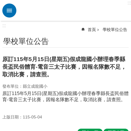
:::
跳到主要內容區塊
進
階
搜
:::
尋
首頁
學校單位公告
熱
學校單位公告
門
關
鍵
原訂115年5月15日(星期五)假成龍國小辦理春季縣
字
長盃民俗體育-電音三太子比賽，因報名隊數不足，
校
取消比賽，請查照。
園
動
發布單位：縣立成龍國小
態
原訂115年5月15日(星期五)假成龍國小辦理春季縣長盃民俗體
育-電音三太子比賽，因報名隊數不足，取消比賽，請查照。
認
識
本
上版日期：115-05-04
校