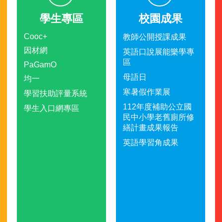
學生專區
校園成果
Cooc+
教師公開授課成果
因材網
英語口說展能樂學專
區
PaGamO
母語日
均一
寒暑假作業展
學習扶助評量系統
112年度補助公立國
學生入口網專區
民中小學老舊廁所修
繕計畫成果報告
英語學習角成果