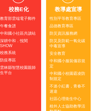
校務E化
教導處宣導
教育部雲端電子郵件
性別平等教育專區
午餐食譜
品德教育專區
中和國小社區共讀站
防災資訊服務網
深耕中和．悅閱
防災及防範一氧化碳
SHOW
中毒宣導
校務系統
安全教育
防疫專區
中和國小服裝儀容規
定
雲林縣智慧校園親師
生平台
中和國小校園霸凌防
制規定
不迷小紅書，青春不
迷途
社區心理衛生中心
校外人士協助教學活