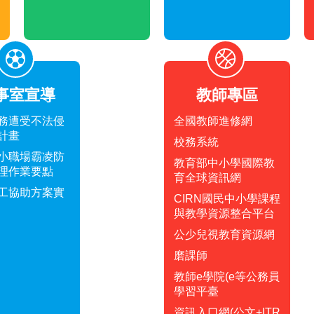
事室宣導
教師專區
務遭受不法侵
全國教師進修網
計畫
校務系統
小職場霸凌防
教育部中小學國際教
理作業要點
育全球資訊網
工協助方案實
CIRN國民中小學課程
與教學資源整合平台
公少兒視教育資源網
磨課師
教師e學院(e等公務員
學習平臺
資訊入口網(公文+ITR