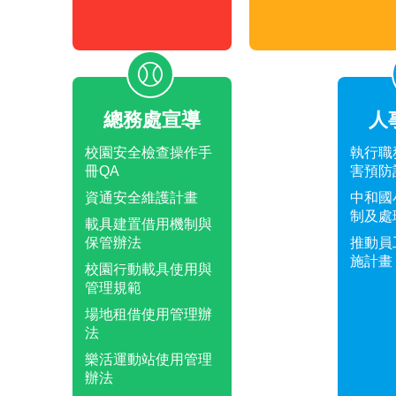
總務處宣導
人
校園安全檢查操作手
執行職
冊QA
害預防
資通安全維護計畫
中和國
制及處
載具建置借用機制與
保管辦法
推動員
施計畫
校園行動載具使用與
管理規範
場地租借使用管理辦
法
樂活運動站使用管理
辦法