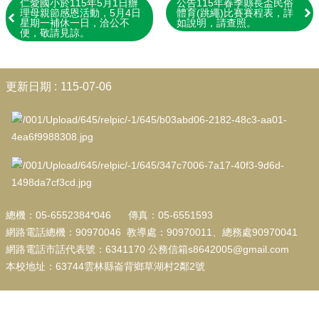
學
仁愛國小於115年5月1日辦
公告115年春季縣長盃民俗
理母親節感恩活動，5月4日
體育(跳繩)比賽賽程表，詳
生
星期一補休一日，洽公不
如說明，請查照。
專
便，敬請見諒。
區
:::
校
更新日期
115-07-06
園
成
果
校
務
E
化
總機：05-6552384*046 傳真：05-6551593
教
導
網路電話總機：90970046 教導處：90970011、總務處90970041
處
網路電話市話代表號：6341170 公務信箱s8642005@gmail.com
宣
本校地址：63744雲林縣崙背鄉草湖村2鄰2號
導
總
務