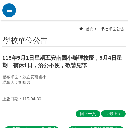
:::
跳到主要內容區塊
進
階
搜
:::
尋
首頁
學校單位公告
熱
學校單位公告
門
關
鍵
115年5月1日星期五安南國小辦理校慶，5月4日星
字
期一補休1日，洽公不便，敬請見諒
校
發布單位：縣立安南國小
園
聯絡人：劉昭男
動
態
上版日期：115-04-30
認
識
本
回上一頁
回最上面
校