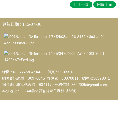
學
回上一頁
回最上面
生
專
區
:::
更新日期
115-07-06
校
園
成
果
校
務
E
化
總機：05-6552384*046 傳真：05-6551593
網路電話總機：90970046 教導處：90970011、總務處90970041
教
網路電話市話代表號：6341170 公務信箱s8642005@gmail.com
導
本校地址：63744雲林縣崙背鄉草湖村2鄰2號
處
宣
導
總
務