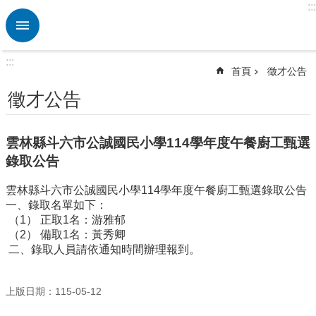
:::
跳到主要內容區塊
進
階
搜
:::
尋
首頁
徵才公告
熱
徵才公告
門
關
鍵
雲林縣斗六市公誠國民小學114學年度午餐廚工甄選
字
錄取公告
校
雲林縣斗六市公誠國民小學114學年度午餐廚工甄選錄取公告
園
一、錄取名單如下：
動
（1） 正取1名：游雅郁
態
（2） 備取1名：黃秀卿
認
二、錄取人員請依通知時間辦理報到。
識
本
上版日期：115-05-12
校