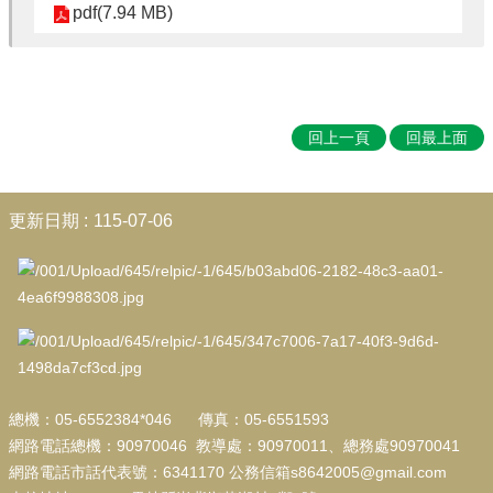
學
pdf(7.94 MB)
生
專
區
校
回上一頁
回最上面
園
成
果
:::
更新日期
115-07-06
校
務
E
化
教
導
處
宣
總機：05-6552384*046 傳真：05-6551593
導
網路電話總機：90970046 教導處：90970011、總務處90970041
總
網路電話市話代表號：6341170 公務信箱s8642005@gmail.com
務