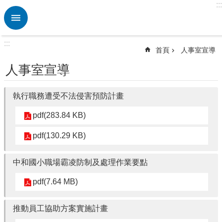
:::
跳到主要內容區塊
進
階
搜
:::
尋
首頁
人事室宣導
熱
人事室宣導
門
關
鍵
執行職務遭受不法侵害預防計畫
字
pdf(283.84 KB)
校
園
pdf(130.29 KB)
動
態
中和國小職場霸凌防制及處理作業要點
認
pdf(7.64 MB)
識
本
校
推動員工協助方案實施計畫