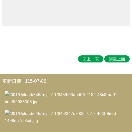
專
區
回
首
頁
網
站
導
回上一頁
回最上面
覽
雲
:::
林
更新日期
115-07-06
縣
教
育
網
網
站
資