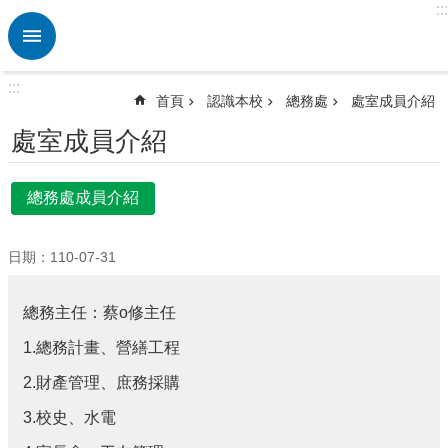
:::
跳到主要內容區塊
進
階
搜
:::
尋
首頁
認識本校
總務處
處室成員介紹
熱
處室成員介紹
門
關
鍵
總務處成員介紹
字
校
日期：110-07-31
園
動
總務主任：蔡o修主任
態
1.總務計畫、營繕工程
認
識
2.財產管理、庶務採購
本
校
3.校史、水電