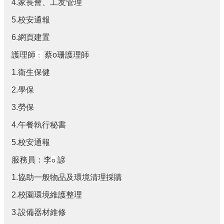
學
4.家長會、工友管理
生
5.校安通報
專
區
6.網頁建置
校
護理師
蔡o珊護理師
：
園
1.衛生保健
成
果
2.學保
校
3.勞保
務
E
4.午餐執行秘書
化
5.校安通報
教
服務員：李
諺
o
導
處
1.協助一般物品及環境清理採購
宣
導
2.校園環境維護整理
3.設備器材維修
總
務