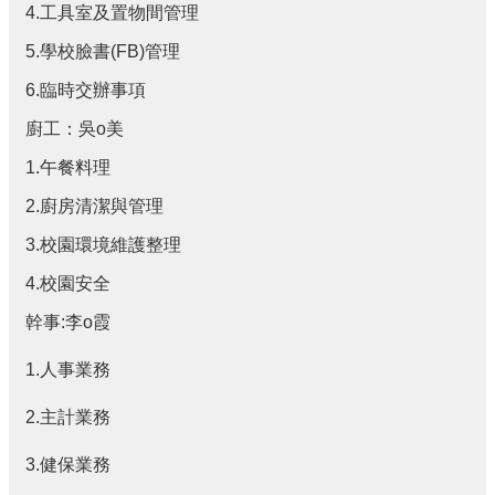
4.工具室及置物間管理
處
宣
5.學校臉書(FB)管理
導
6.臨時交辦事項
人
廚工：吳o美
事
室
1.午餐料理
宣
導
2.廚房清潔與管理
3.校園環境維護整理
教
師
4.校園安全
專
區
幹事:李o霞
本
1.人事業務
校
課
2.主計業務
程
計
3.健保業務
畫