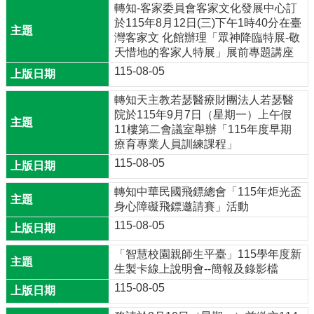
轉知-客家委員會客家文化發展中心訂
處
於115年8月12日(三)下午1時40分在臺
宣
灣客家文 化館辦理「眾神降臨特展-敬
導
天惜地的客家人特展」展前專題講座
人
115-08-05
事
室
轉知天主教若瑟醫療財團法人若瑟醫
宣
院於115年9月7日（星期一）上午假
導
11樓第二會議室舉辦「115年度早期
療育專業人員訓練課程」
教
115-08-05
師
專
轉知中華民國飛鏢總會「115年炬光盃
區
身心障礙飛鏢邀請賽」活動
115-08-05
本
校
「智慧校園親師生平臺」115學年度新
課
生製卡線上說明會--簡報及錄影檔
程
計
115-08-05
畫