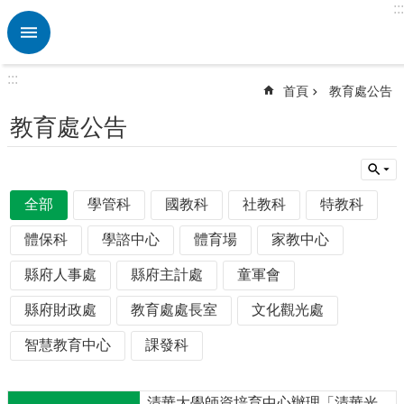
:::
跳到主要內容區塊
進
階
搜
:::
尋
首頁
教育處公告
熱
教育處公告
門
關
鍵
字
全部
學管科
國教科
社教科
特教科
校
體保科
學諮中心
體育場
家教中心
園
動
縣府人事處
縣府主計處
童軍會
態
縣府財政處
教育處處長室
文化觀光處
認
識
智慧教育中心
課發科
本
校
清華大學師資培育中心辦理「清華光