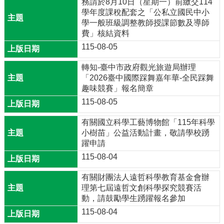
專
務請於8月10日（星期一）前繳交114
區
學年度課稅配套之「公私立國民中小
學一般班級調整教師授課節數及導師
費」核結資料
回
首
115-08-05
頁
轉知-臺中市政府觀光旅遊局辦理
網
「2026臺中國際踩舞嘉年華-全民踩舞
站
趣味競賽」報名簡章
導
115-08-05
覽
有關國立科學工藝博物館「115年科學
雲
小樹苗」公益活動計畫，敬請學校踴
林
躍申請
縣
教
115-08-04
育
網
有關財團法人遠哲科學教育基金會辦
理第七屆遠哲文創科學探究競賽活
動，請鼓勵學生踴躍報名參加
網
站
115-08-04
資