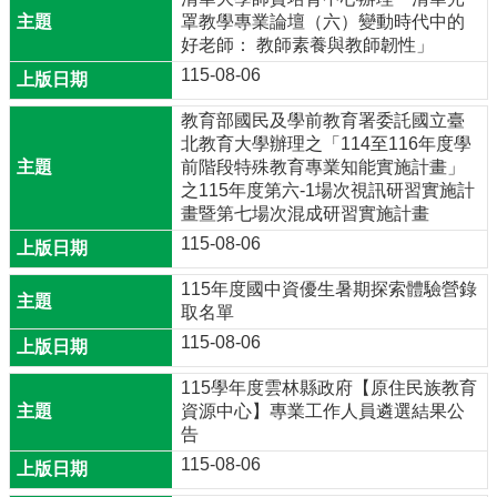
學
罩教學專業論壇（六）變動時代中的
生
好老師： 教師素養與教師韌性」
專
區
115-08-06
校
教育部國民及學前教育署委託國立臺
園
北教育大學辦理之「114至116年度學
成
前階段特殊教育專業知能實施計畫」
果
之115年度第六-1場次視訊研習實施計
畫暨第七場次混成研習實施計畫
校
115-08-06
務
E
115年度國中資優生暑期探索體驗營錄
化
取名單
教
115-08-06
導
處
115學年度雲林縣政府【原住民族教育
宣
資源中心】專業工作人員遴選結果公
導
告
115-08-06
總
務