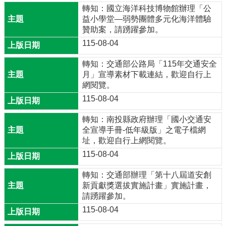
料
轉知：國立海洋科技博物館辦理「公
開
益小學堂—弱勢團體多元化海洋體驗
放
贊助案，請踴躍參加。
宣
115-08-04
告
轉知：交通部公路局「115年交通安全
隱
月」宣導素材下載連結，歡迎自行上
私
網閱覽。
權
115-08-04
宣
告
轉知：南投縣政府辦理「國小交通安
資
全宣導手冊-低年級版」之電子檔網
訊
址，歡迎自行上網閱覽。
安
115-08-04
全
政
轉知：交通部辦理「第十八屆道安創
策
新貢獻獎選拔實施計畫」實施計畫，
請踴躍參加。
115-08-04